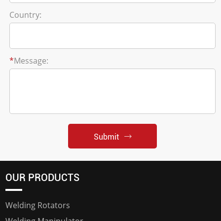
Country:
*
Message:
Submit
OUR PRODUCTS
Welding Rotators
Welding Manipulator